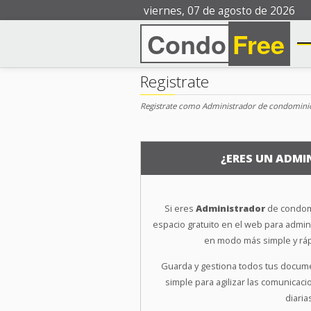
viernes, 07 de agosto de 2026
Condo
Free
Registrate
Registrate como Administrador de condomin
¿ERES UN ADMI
Si eres
Administrador
de condomi
espacio gratuito en el web para admini
en modo más simple y rápi
Guarda y gestiona todos tus docu
simple para agilizar las comunicaci
diaria