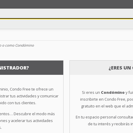
io o como Condómino
NISTRADOR?
¿ERES U
nio, Condo Free te ofrece un
Si eres un
Condómino
y fu
strar tus actividades y comunicar
inscribirte en Condo Free, p
do con tus clientes.
gratuito en el web que el adm
mentos… Descubre el modo más
En tu espacio personal consult
ones y acelerar tus actividades
de tu interés y recibirás 
s.