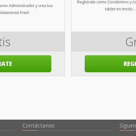
Regístrate como Condómino y co
 como Administrador y crea tus
tablet en modo…
letamente Free!
tis
Gr
RATE
REG
Contáctanos
Sígue