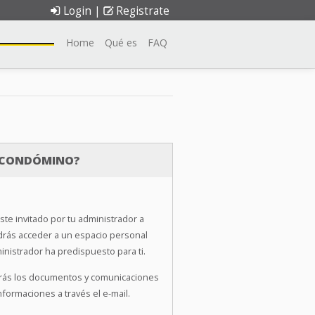
Login
|
Registrate
Home
Qué es
FAQ
N CONDÓMINO?
iste invitado por tu administrador a
odrás acceder a un espacio personal
inistrador ha predispuesto para ti.
arás los documentos y comunicaciones
informaciones a través el e-mail.