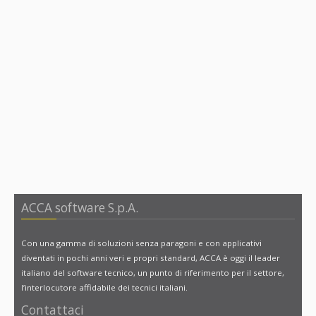
ACCA software S.p.A.
Con una gamma di soluzioni senza paragoni e con applicativi
diventati in pochi anni veri e propri standard, ACCA è oggi il leader
italiano del software tecnico, un punto di riferimento per il settore,
l’interlocutore affidabile dei tecnici italiani.
Contattaci