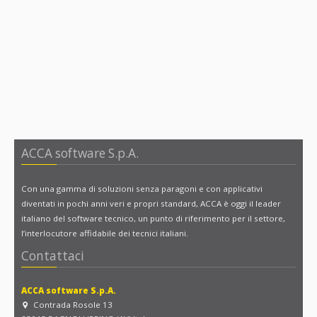
ACCA software S.p.A.
Con una gamma di soluzioni senza paragoni e con applicativi
diventati in pochi anni veri e propri standard, ACCA è oggi il leader
italiano del software tecnico, un punto di riferimento per il settore,
l’interlocutore affidabile dei tecnici italiani.
Contattaci
ACCA software S.p.A.
Contrada Rosole 13