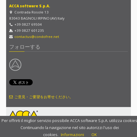
ACCA software S.p.A.
Contrada Rosole 13
83043 BAGNOLI IRPINO (AV) Italy
+39 0827 69504
+39 0827 601235
contactus@condofree.net
フォローする
ご意見・ご要望をお寄せください。
Per offrirti il miglior servizio possibile ACCA software S.p.A. utilizza cookies
Continuando la navigazione nel sito autorizzi l'uso dei
Copyright 2014 ACCA software S.p.A. |
プライバシーポリシー
|
利用規約
|
cookies.
Informazioni
OK
国を選択
United Kingdom