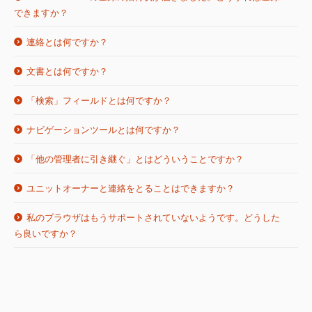
ログイン
できますか？
画面右上の「登録」をクリックします。
画面右上のメニューから「コンドミニアム」ページに移動し
登録フォームに必要事項を記入します。
ます。
連絡とは何ですか？
あなたはコンドミニアムの管理人としてCondo Freeに無料で登
登録確認のためのメッセージが届きます。
あなたが管理しているコンドミニアムにアクセスします。
録できます。
文書とは何ですか？
メール内のリンクをクリックして、登録手続きを完了しま
コンドミニアム管理者は、「連絡」メニューから直接ユニットオ
左のメニューから「居住ユニット」を選択します。
画面右上の「登録」をクリックします。
す。
ーナー宛てにメッセージを送信することができます。「連絡」は
「検索」フィールドとは何ですか？
コンドミニアムに居住ユニットを追加します。
コンドミニアム管理者は、「文書」メニューから直接ユニットオ
すべてのユニットオーナーにも個人にも、また、役割によって決
必要事項を記入します。
あなたのログイン情報（メールアドレスとパスワード）で
それぞれの居住ユニットに、複数のユニットオーナーを関連
ーナー宛てに文書を発行することができます。「文書」はすべて
Webサイトにアクセスします。
めることができるグループにも、送信することができます。連絡
ナビゲーションツールとは何ですか？
すると、登録確認メールが届きます。
付けることができます。
希望するコンテンツを探すには、あなたの言葉でWebサイト内
のユニットオーナーにも個人にも、また、役割によって決めるこ
はメールによってさまざまな受信者に送信され、それぞれの個人
「新しいコンドミニアム」をクリックします。
メール内のリンクをクリックして、登録手続きを完了しま
を検索するのが最も有効です。
コンドミニアムにユニットオーナーを登録するには、あなたのメ
とができるグループにも、送信することができます。新規文書
「他の管理者に引き継ぐ」とはどういうことですか？
プロファイル内の「連絡」メニューに表示されます。また、同時
す。
ホームページから現在のページまでユーザーが辿ったパスが（ホ
1つまたは複数のコンドミニアムを作成します。
ールアドレスとタイプ（管理人、オーナー、利用者など）を入力
は、それぞれにユニットオーナーの個人プロファイルセクション
に、個人データの左に新規通知としてハイライト表示されます。
詳しくはデモビデオをご覧ください。
ームページを除く）サイト内のすべてのページに表示されます。
ユニットオーナーと連絡をとることはできますか？
あなたのアカウント情報（メールアドレスとパスワード）で
するだけです。
内の「文書」メニューに表示され、同時に、個人データの左に新
左上のメニューから管理するコンドミニアムを選択します。
あなたが管理者であれば、コンドミニアムの管理を別の管理者に
パスは次のように構成されています。ホーム＞セクション＞サブ
Webサイトにアクセスします。
詳しくはデモビデオをご覧ください。
規通知としてハイライト表示されます。
Google+やYahoo!のアカウント情報を使ってログインすることも
引き継ぐことができます。
コンドミニアムがCondo Freeに登録されていない場合、システ
セクション＞現在のページ
私のブラウザはもうサポートされていないようです。どうした
「文書」または「連絡」をクリックして、あなたの文書にア
あなたが管理者でない場合、他のユニットオーナーに対して情報
できます。
ムより登録のための招待状がメールで届きます。
ら良いですか？
詳しくはデモビデオをご覧ください。
クセスします。
新しい管理人への引き継ぎの手順は次のとおりです。
パス要素はアクティブリンクになっています。パス上の前のペー
を公開しているユニットオーナーとのみ、連絡をとることができ
通常どおり認証済みのメールアドレスを使われる場合、Condo
ジに直接移動することができるため、ブラウザの「戻る」ボタン
ます。その場合、「ユニットオーナー」ページで相手のデータを
新しい文書や連絡を受信すると、個人プロファイルデータの左に
詳しくはデモビデオをご覧ください。
管理を引き継ぐ相手にメールで通知が届きます。
Freeからのメッセージ受信用に、もう1つ別のアドレスを登録し
Condo Freeは、Internet Explorer 6、7等、旧版のブラウザはサ
を何度も押す必要がありません。
確認することができます。
受信通知が表示されます個人データの隣にあるアイコンをクリッ
まだCondo Freeに登録していない場合は、登録手続きを済
てください。
ポートしていません。
クすると、すべての通知が表示されます。
ませてください。
詳しくはデモビデオをご覧ください。
詳しくはデモビデオをご覧ください。