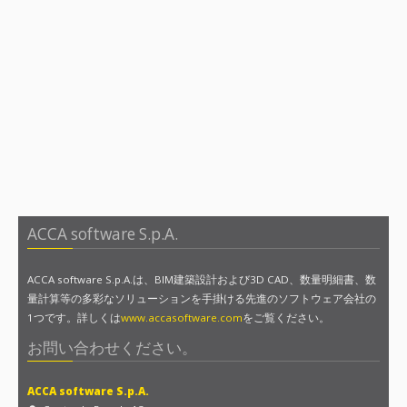
詳しくはデモビデオをご覧ください。
ですが、お使いのブラウザをより新しいバージョンにアップデー
Google+やYahoo!のプロファイルを使ってログインすることもで
招待状を受け取ります。
トすれば、Condo Freeがご使用になれます。
きます。
CondoFreeで新しい管理者になります。
認証済みのメールアドレスを使用される場合、Condo Freeから
すると、必要な文書を管理・追加することができるようにな
のメッセージを受信するため、必ず未承認のメールの受信も可に
ります。
してください。
詳しくはデモビデオをご覧ください。
詳しくはデモビデオをご覧ください。
Google Chromeを
Internet Explorerを
Firefoxをダウンロ
ダウンロード
ダウンロード
ード
ACCA software S.p.A.
ACCA software S.p.A.は、BIM建築設計および3D CAD、数量明細書、数
量計算等の多彩なソリューションを手掛ける先進のソフトウェア会社の
1つです。詳しくは
www.accasoftware.com
をご覧ください。
お問い合わせください。
ACCA software S.p.A.