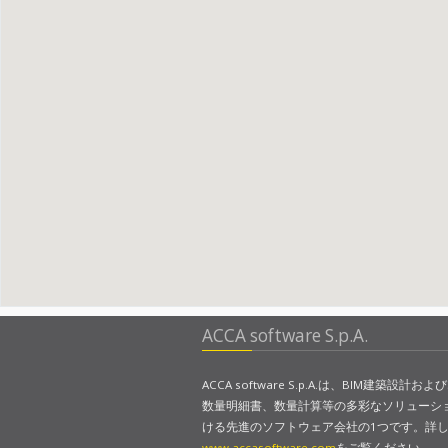
ACCA software S.p.A.
ACCA software S.p.A.は、BIM建築設計およ
数量明細書、数量計算等の多彩なソリューシ
ける先進のソフトウェア会社の1つです。詳
www.accasoftware.com
をご覧ください。