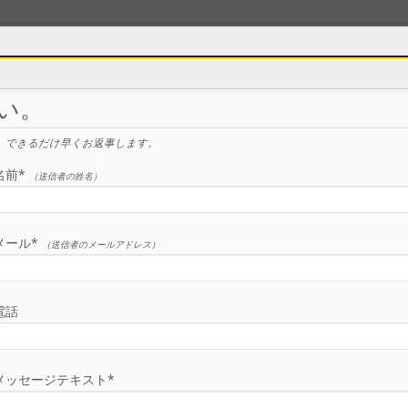
い。
。できるだけ早くお返事します。
名前*
（送信者の姓名）
メール*
（送信者のメールアドレス）
電話
メッセージテキスト*