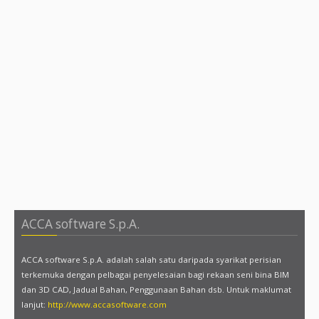
ACCA software S.p.A.
ACCA software S.p.A. adalah salah satu daripada syarikat perisian
terkemuka dengan pelbagai penyelesaian bagi rekaan seni bina BIM
dan 3D CAD, Jadual Bahan, Penggunaan Bahan dsb. Untuk maklumat
lanjut:
http://www.accasoftware.com