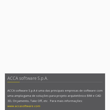
ACCA software S.p.A.
ACCA software S.p.A é uma das principais empresas de software com
uma ampla gama de soluções para projeto arquitetônico BIM e CAD
3D, Orçamento, Take Off, etc . Para mais informações:
www.accasoftware.com